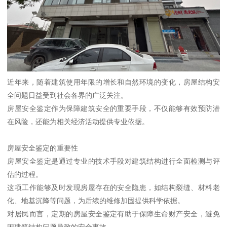
近年来，随着建筑使用年限的增长和自然环境的变化，房屋结构安
全问题日益受到社会各界的广泛关注。
房屋安全鉴定作为保障建筑安全的重要手段，不仅能够有效预防潜
在风险，还能为相关经济活动提供专业依据。
房屋安全鉴定的重要性
房屋安全鉴定是通过专业的技术手段对建筑结构进行全面检测与评
估的过程。
这项工作能够及时发现房屋存在的安全隐患，如结构裂缝、材料老
化、地基沉降等问题，为后续的维修加固提供科学依据。
对居民而言，定期的房屋安全鉴定有助于保障生命财产安全，避免
因建筑结构问题导致的安全事故。