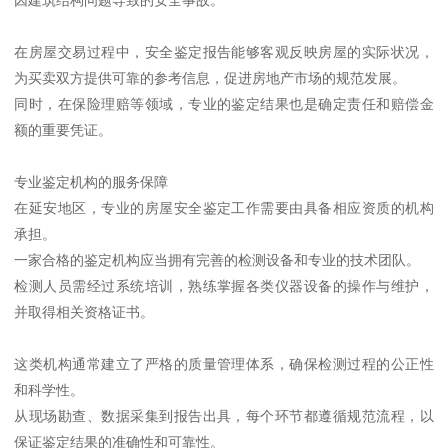
在房屋交易过程中，安全鉴定报告能够客观反映房屋的实际状况，
为买卖双方提供可靠的参考信息，促进房地产市场的规范发展。
同时，在保险理赔等领域，专业的鉴定结果也是确定责任和赔偿金
额的重要凭证。
专业鉴定机构的服务保障
在延安地区，专业的房屋安全鉴定工作需要由具备相应资质的机构
承担。
一家合格的鉴定机构应当拥有完善的检测设备和专业的技术团队。
检测人员需经过系统培训，熟练掌握各类仪器设备的操作与维护，
并取得相关资格证书。
这类机构通常建立了严格的质量管理体系，确保检测过程的公正性
和科学性。
从现场勘查、数据采集到报告出具，每个环节都遵循规范流程，以
保证鉴定结果的准确性和可靠性。