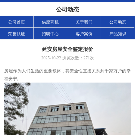
公司动态
公司首页
供应商机
关于我们
公司动态
荣誉认证
招聘中心
客户案例
产品知识
延安房屋安全鉴定报价
2025-10-22
浏览次数：
271
次
房屋作为人们生活的重要载体，其安全性直接关系到千家万户的幸
福安宁。