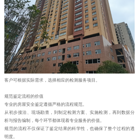
客户可根据实际需求，选择相应的检测服务项目。
规范鉴定流程的价值
专业的房屋安全鉴定遵循严格的流程规范。
从初步接洽、现场勘查，到制定检测方案、实施检测，再到数据分
析与报告编制，每个环节都体现着专业服务的价值。
规范的流程不仅保证了鉴定结果的科学性，也确保了整个过程的透
明度。