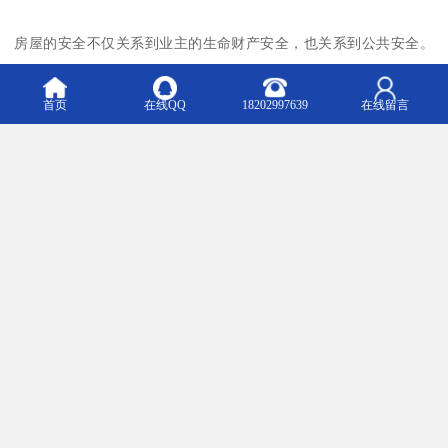
房屋的安全不仅关系到业主的生命财产安全，也关系到公共安全。
如果房屋因破坏性装饰而导致结构受损，可能会对周边的房屋和人
员造成影响。通过房屋检测，可以及时发现因破坏性装饰而导致的
首页
在线QQ
18202997639
在线留言
房屋结构受损情况，采取相应的措施进行修复或加固，维护公共安
全。