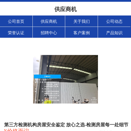
供应商机
公司首页
供应商机
关于我们
公司动态
荣誉认证
招聘中心
客户案例
产品知识
第三方检测机构房屋安全鉴定 放心之选-检测房屋每一处细节