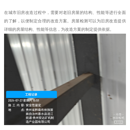
在城市旧房改造过程中，需要对老旧房屋的结构、性能等进行全面
的了解，以便制定合理的改造方案。房屋检测可以为旧房改造提供
详细的房屋结构、性能等信息，为改造方案的制定提供依据。