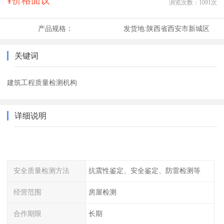
¥价格面议
浏览次数：
1091
次
产品规格：
发货地:
陕西省西安市新城区
关键词
建筑工程质量检测机构
详细说明
安全质量检测方法
抗震性鉴定、安全鉴定、防雷检测等
经营范围
房屋检测
合作期限
长期