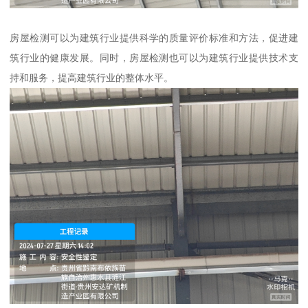
房屋检测可以为建筑行业提供科学的质量评价标准和方法，促进建
筑行业的健康发展。同时，房屋检测也可以为建筑行业提供技术支
持和服务，提高建筑行业的整体水平。