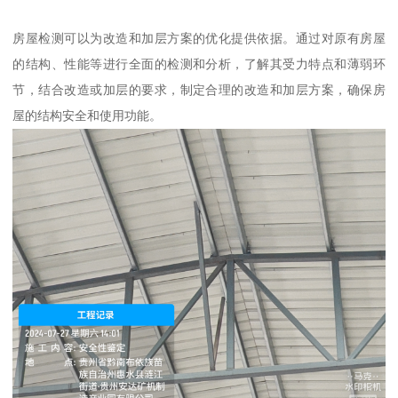
房屋检测可以为改造和加层方案的优化提供依据。通过对原有房屋
的结构、性能等进行全面的检测和分析，了解其受力特点和薄弱环
节，结合改造或加层的要求，制定合理的改造和加层方案，确保房
屋的结构安全和使用功能。