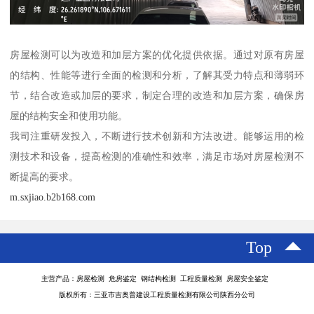
房屋检测可以为改造和加层方案的优化提供依据。通过对原有房屋
的结构、性能等进行全面的检测和分析，了解其受力特点和薄弱环
节，结合改造或加层的要求，制定合理的改造和加层方案，确保房
屋的结构安全和使用功能。
我司注重研发投入，不断进行技术创新和方法改进。能够运用的检
测技术和设备，提高检测的准确性和效率，满足市场对房屋检测不
断提高的要求。
m.sxjiao.b2b168.com
Top
主营产品：房屋检测 危房鉴定 钢结构检测 工程质量检测 房屋安全鉴定
版权所有：三亚市吉奥普建设工程质量检测有限公司陕西分公司