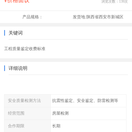
¥价格面议
浏览次数：
139
次
产品规格：
发货地:
陕西省西安市新城区
关键词
工程质量鉴定收费标准
详细说明
安全质量检测方法
抗震性鉴定、安全鉴定、防雷检测等
经营范围
房屋检测
合作期限
长期