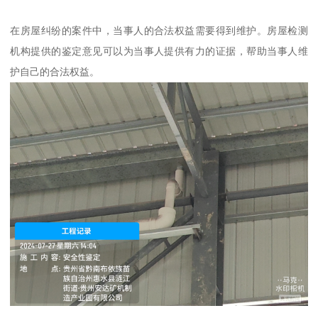
在房屋纠纷的案件中，当事人的合法权益需要得到维护。房屋检测
机构提供的鉴定意见可以为当事人提供有力的证据，帮助当事人维
护自己的合法权益。