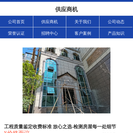
供应商机
公司首页
供应商机
关于我们
公司动态
荣誉认证
招聘中心
客户案例
产品知识
工程质量鉴定收费标准 放心之选-检测房屋每一处细节