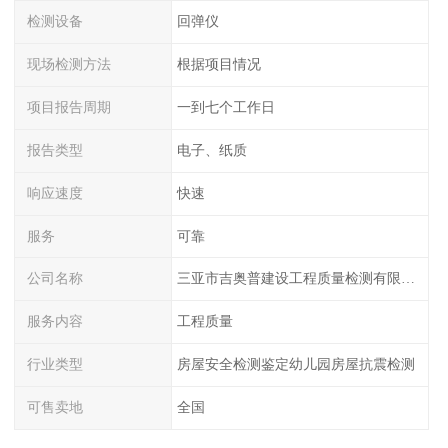
检测设备
回弹仪
现场检测方法
根据项目情况
项目报告周期
一到七个工作日
报告类型
电子、纸质
响应速度
快速
服务
可靠
公司名称
三亚市吉奥普建设工程质量检测有限公司陕西分公司
服务内容
工程质量
行业类型
房屋安全检测鉴定幼儿园房屋抗震检测
可售卖地
全国