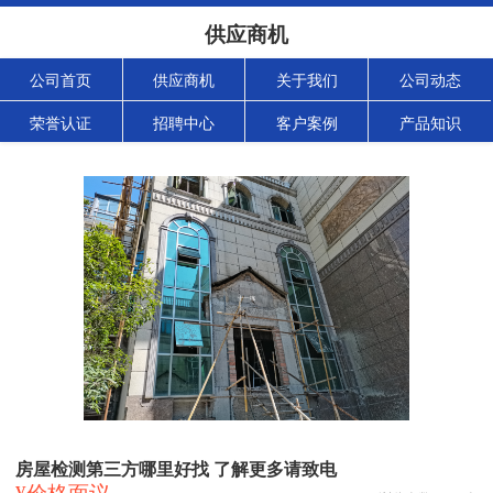
供应商机
公司首页
供应商机
关于我们
公司动态
荣誉认证
招聘中心
客户案例
产品知识
房屋检测第三方哪里好找 了解更多请致电