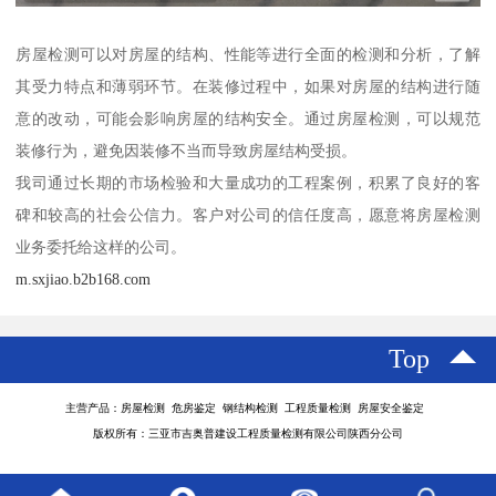
房屋检测可以对房屋的结构、性能等进行全面的检测和分析，了解
其受力特点和薄弱环节。在装修过程中，如果对房屋的结构进行随
意的改动，可能会影响房屋的结构安全。通过房屋检测，可以规范
装修行为，避免因装修不当而导致房屋结构受损。
我司通过长期的市场检验和大量成功的工程案例，积累了良好的客
碑和较高的社会公信力。客户对公司的信任度高，愿意将房屋检测
业务委托给这样的公司。
m.sxjiao.b2b168.com
Top
主营产品：房屋检测 危房鉴定 钢结构检测 工程质量检测 房屋安全鉴定
版权所有：三亚市吉奥普建设工程质量检测有限公司陕西分公司