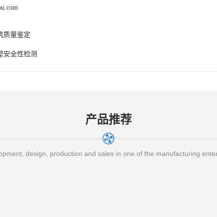
pu.com
筑质量鉴定
屋安全性检测
产品推荐
pment, design, production and sales in one of the manufacturing ente