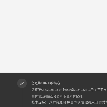
您是第
808713
位访客
版权所有 ©2026-08-07
陕ICP备2024052313号-1
三亚市
测有限公司陕西分公司
保留所有权利.
技术支持：
八方资源网
免责声明
管理员入口
网站