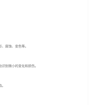
形、腐蚀、变色等。
帮助识别微小的变化和损伤。
陷。