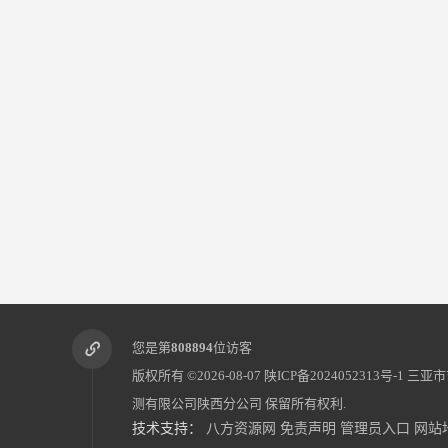
您是第
808894
位访客
版权所有 ©2026-08-07
陕ICP备2024052313号-1
三亚市
测有限公司陕西分公司
保留所有权利.
技术支持：
八方资源网
免责声明
管理员入口
网站