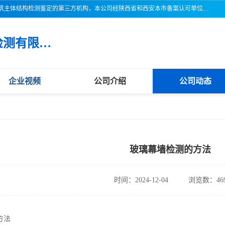
三亚市吉奥普建设工程质量检测有限公司陕西分公司是一家专业从事建筑主体结构检测鉴定的第三方机构，本公司经陕西省和西安本市备案认可单位，公司各项检测仪器设备齐全，检测人员经过严格训练，熟练掌握各项仪器设备的操作及维护工作，检测人员全部取得了资格证书，以保证质量管理体系的有效运行， 保证检测工作的公正性、科学性和准确性，更好地为社会服务。
三亚市吉奥普建设工程质量检测有限公司陕西分公司
企业视频
公司介绍
公司动态
玻璃幕墙检测的方法
时间：2024-12-04
浏览数：46
方法