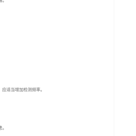
落。
。
，应适当增加检测频率。
患。