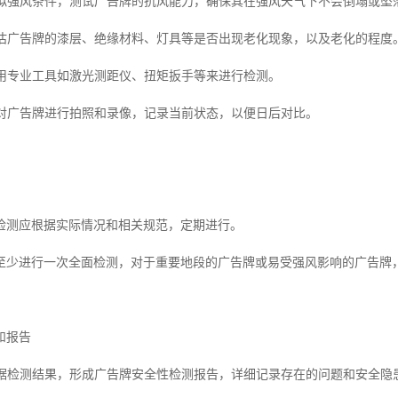
：模拟强风条件，测试广告牌的抗风能力，确保其在强风天气下不会倒塌或坠
：评估广告牌的漆层、绝缘材料、灯具等是否出现老化现象，以及老化的程度
：使用专业工具如激光测距仪、扭矩扳手等来进行检测。
像：对广告牌进行拍照和录像，记录当前状态，以便日后对比。
检测应根据实际情况和相关规范，定期进行。
至少进行一次全面检测，对于重要地段的广告牌或易受强风影响的广告牌
和报告
：根据检测结果，形成广告牌安全性检测报告，详细记录存在的问题和安全隐