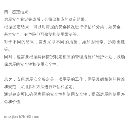
四、鉴定结果
房屋安全鉴定完成后，会得出相应的鉴定结果。
根据鉴定结果，可以对房屋的安全状况进行评估和分类，如安全、
基本安全、有危险但可修复和使用限制等。
对于不同的结果，需要采取不同的措施，如加固维修、拆除重建
等。
同时，也需要根据具体情况制定相应的管理措施和维护计划，以确
保房屋的安全性和使用安全性。
总之，安康房屋安全鉴定是一项重要的工作，需要遵循相关的标准
和规范，采用多种方法进行评估和鉴定。
通过鉴定可以确保房屋的安全性和使用安全性，提高房屋的使用寿
命和价值。
m.sxjiao.b2b168.com