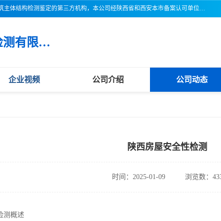
三亚市吉奥普建设工程质量检测有限公司陕西分公司是一家专业从事建筑主体结构检测鉴定的第三方机构，本公司经陕西省和西安本市备案认可单位，公司各项检测仪器设备齐全，检测人员经过严格训练，熟练掌握各项仪器设备的操作及维护工作，检测人员全部取得了资格证书，以保证质量管理体系的有效运行， 保证检测工作的公正性、科学性和准确性，更好地为社会服务。
三亚市吉奥普建设工程质量检测有限公司陕西分公司
企业视频
公司介绍
公司动态
陕西房屋安全性检测
时间：2025-01-09
浏览数：43
检测概述