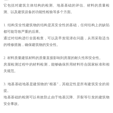
它包括对建筑主体结构的检测、地基基础的评估、材料的质量检
测、以及建筑设备的功能性检验等多个方面。
1. 结构安全性建筑物的结构是其安全性的基础，任何结构上的缺陷
都可能导致严重的后果。
通过对结构进行全面检查，可以及早发现潜在问题，从而采取适当
的维修措施，确保建筑物的安全性。
2. 材料质量建筑材料的质量直接影响到房屋的耐久性和安全性。
房屋检测过程中的材料检测，能够确保所用材料符合国家标准和相
关规范。
3. 地基基础地基是建筑物的“根基”，其稳定性是所有建筑安全的前
提。
地基基础的检测可以有效防止由于地基沉降、开裂等引发的建筑物
安全事故。