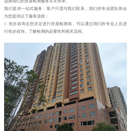
选择我们的房屋检测服务非常简单。
我们提供一站式服务，客户只需与我们联系，我们的专业团队将会
为您提供以下服务流程：
1. 初步咨询在您决定进行房屋检测前，可以通过我们的专业人员进
行初步咨询，了解检测的必要性和相关流程。