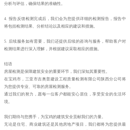
分析与评估，确保结果的准确性。
4. 报告反馈检测完成后，我们会为您提供详细的检测报告，报告中
将包括检测结果、分析结论以及相应的建议和措施。
5. 后续服务如有需要，我们还提供后续的咨询与服务，帮助客户对
检测结果进行深入理解，并根据建议采取相应的措施。
结语
房屋检测是保障建筑安全的重要环节，我们深知其重要性。
在宝鸡市，三亚市吉奥普建设工程质量检测有限公司陕西分公司将
为您提供专业、可靠的房屋检测服务。
通过我们的努力，愿每一位客户都能安心居住，享受安全的生活环
境。
我们期待与您携手，为宝鸡的建筑安全贡献我们的力量。
无论是住宅、商业建筑还是其他房地产项目，我们都将为您提供最