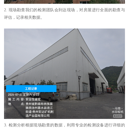
2. 现场勘查我们的检测团队会到达现场，对房屋进行全面的勘查与
评估，记录相关数据。
3. 检测分析根据现场勘查的数据，利用专业的检测设备进行详细的