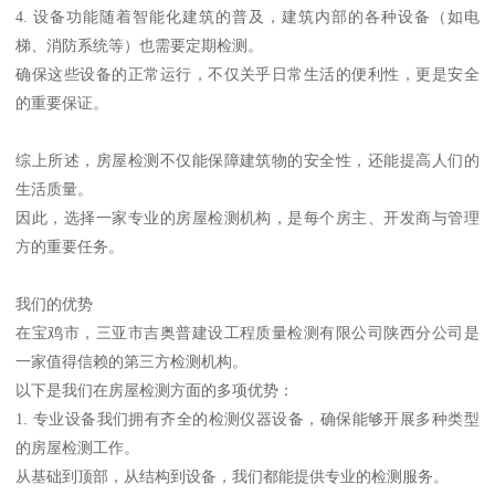
4. 设备功能随着智能化建筑的普及，建筑内部的各种设备（如电
梯、消防系统等）也需要定期检测。
确保这些设备的正常运行，不仅关乎日常生活的便利性，更是安全
的重要保证。
综上所述，房屋检测不仅能保障建筑物的安全性，还能提高人们的
生活质量。
因此，选择一家专业的房屋检测机构，是每个房主、开发商与管理
方的重要任务。
我们的优势
在宝鸡市，三亚市吉奥普建设工程质量检测有限公司陕西分公司是
一家值得信赖的第三方检测机构。
以下是我们在房屋检测方面的多项优势：
1. 专业设备我们拥有齐全的检测仪器设备，确保能够开展多种类型
的房屋检测工作。
从基础到顶部，从结构到设备，我们都能提供专业的检测服务。