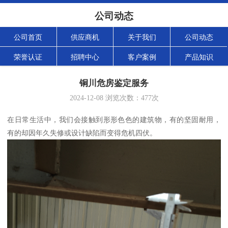
公司动态
公司首页
供应商机
关于我们
公司动态
荣誉认证
招聘中心
客户案例
产品知识
铜川危房鉴定服务
2024-12-08
浏览次数：
477
次
在日常生活中，我们会接触到形形色色的建筑物，有的坚固耐用，
有的却因年久失修或设计缺陷而变得危机四伏。