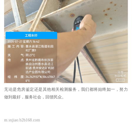
无论是危房鉴定还是其他相关检测服务，我们都将始终如一，努力
做到最好，服务社会，回馈民众。
m.sxjiao.b2b168.com