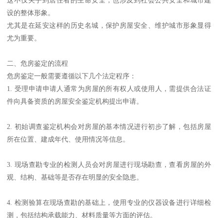
设的整体形象。
尤其是在延安这样的历史名城，保护房屋安全、维护城市形象显得
尤为重要。
二、危房鉴定的流程
危房鉴定一般需要遵循以下几个法定程序：
1. 受理申请申请人通常为房屋的所有权人或使用人，需提供合法证
件向具备资质的房屋安全鉴定机构提出申请。
2. 初始调查鉴定机构会对房屋的基本情况进行初步了解，包括房屋
所在位置、建成年代、使用情况等信息。
3. 现场查勘专业的检测人员会对房屋进行现场勘查，查看房屋的外
观、结构、基础等是否存在明显的安全隐患。
4. 检测验算在现场查勘的基础上，使用专业的仪器设备进行详细检
测，包括结构承载能力、材料质量等方面的评估。