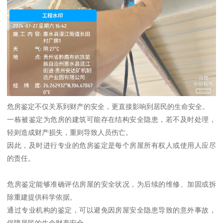
危房鉴定不仅关系到财产的安全，更直接影响到居民的生命安全。
一栋被鉴定为危房的建筑可能存在结构安全隐患，若不及时处理，
轻则造成财产损失，重则导致人员伤亡。
因此，及时进行专业的危房鉴定是每个房屋所有权人或使用人应尽
的责任。
危房鉴定能够准确评估房屋的安全状况，为后续的维修、加固或拆
除重建提供科学依据。
通过专业机构的鉴定，可以避免因房屋安全隐患导致的意外事故，
保障居民的生命财产安全。