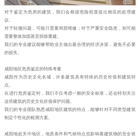
对于鉴定为危房的建筑，我们会根据危险程度提出相应的处理建
议。
对于轻微问题，可能只需要局部维修；对于严重安全隐患，则可能
需要整体加固甚至拆除重建。
我们的专业建议能够帮助业主做出最合理的经济决策，避免不必要
的损失。
咸阳地区危房鉴定的特殊考量
咸阳作为历史文化名城，许多建筑具有特殊的历史价值和建筑特
点。
在进行危房鉴定时，我们不仅考虑一般的安全标准，还会特别关注
这些建筑的历史文化价值保护问题。
我们的专业团队熟悉咸阳地区建筑的特点，能够针对不同类型建筑
制定个性化的检测方案。
咸阳地处关中地区，地质条件和气候特点也影响着建筑物的安全状