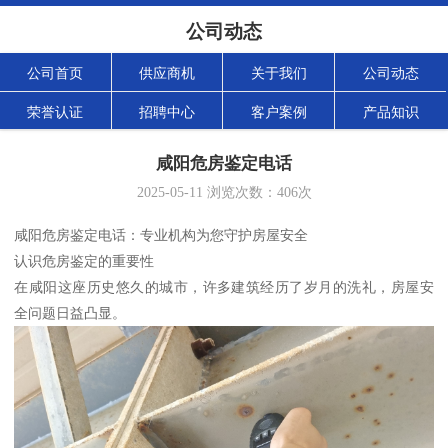
公司动态
公司首页
供应商机
关于我们
公司动态
荣誉认证
招聘中心
客户案例
产品知识
咸阳危房鉴定电话
2025-05-11
浏览次数：
406
次
咸阳危房鉴定电话：专业机构为您守护房屋安全
认识危房鉴定的重要性
在咸阳这座历史悠久的城市，许多建筑经历了岁月的洗礼，房屋安
全问题日益凸显。