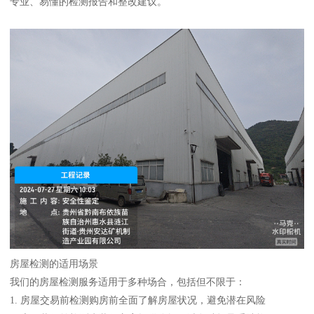
专业、易懂的检测报告和整改建议。
房屋检测的适用场景
我们的房屋检测服务适用于多种场合，包括但不限于：
1. 房屋交易前检测购房前全面了解房屋状况，避免潜在风险