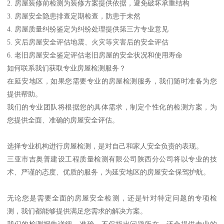
2. 房屋装修前检测为装修方案提供依据，避免破坏承重结构
3. 房屋安全隐患排查定期检查，防患于未然
4. 房屋质量纠纷鉴定为纠纷处理提供第三方专业意见
5. 灾后房屋安全评估地震、火灾等灾害后的安全评估
6. 老旧房屋安全鉴定评估老旧房屋的安全状况和使用寿命
如何联系我们获取专业房屋检测服务？
在延安地区，如果您需要专业的房屋检测服务，我们随时准备为您
提供帮助。
我们的专业团队将根据您的具体需求，制定个性化的检测方案，为
您提供全面、准确的房屋安全评估。
选择专业机构进行房屋检测，是对自己和家人安全负责的表现。
三亚市吉奥普建设工程质量检测有限公司陕西分公司将以专业的技
术、严谨的态度、优质的服务，为延安地区的房屋安全保驾护航。
无论您是需要全面的房屋安全检测，还是针对特定问题的专项检
测，我们都能够提供满足您需求的解决方案。