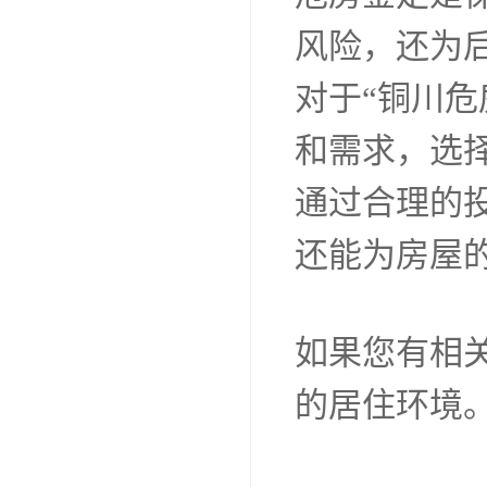
风险，还为
对于“铜川
和需求，选
通过合理的
还能为房屋
如果您有相
的居住环境