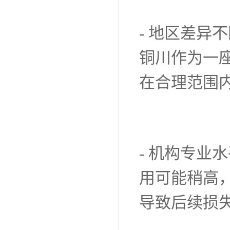
- 地区差异
铜川作为一
在合理范围
- 机构专
用可能稍高
导致后续损