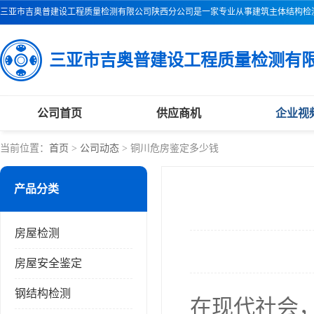
公司首页
供应商机
企业视
当前位置：
首页
>
公司动态
> 铜川危房鉴定多少钱
产品分类
房屋检测
房屋安全鉴定
钢结构检测
在现代社会