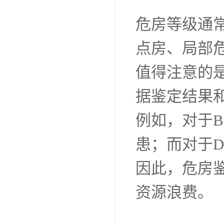
危房等级通
点房、局部
值得注意的
据鉴定结果
例如，对于
患；而对于
因此，危房
资源浪费。