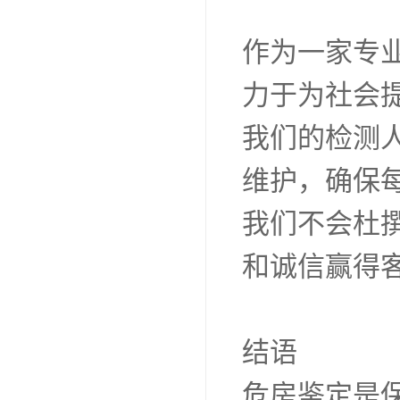
作为一家专
力于为社会
我们的检测
维护，确保
我们不会杜
和诚信赢得
结语
危房鉴定是