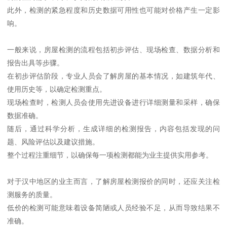
此外，检测的紧急程度和历史数据可用性也可能对价格产生一定影
响。
一般来说，房屋检测的流程包括初步评估、现场检查、数据分析和
报告出具等步骤。
在初步评估阶段，专业人员会了解房屋的基本情况，如建筑年代、
使用历史等，以确定检测重点。
现场检查时，检测人员会使用先进设备进行详细测量和采样，确保
数据准确。
随后，通过科学分析，生成详细的检测报告，内容包括发现的问
题、风险评估以及建议措施。
整个过程注重细节，以确保每一项检测都能为业主提供实用参考。
对于汉中地区的业主而言，了解房屋检测报价的同时，还应关注检
测服务的质量。
低价的检测可能意味着设备简陋或人员经验不足，从而导致结果不
准确。