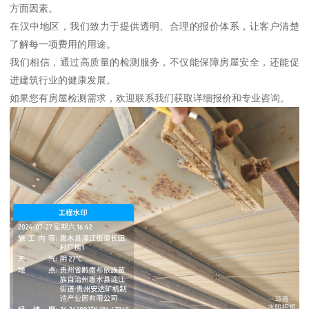
方面因素。
在汉中地区，我们致力于提供透明、合理的报价体系，让客户清楚
了解每一项费用的用途。
我们相信，通过高质量的检测服务，不仅能保障房屋安全，还能促
进建筑行业的健康发展。
如果您有房屋检测需求，欢迎联系我们获取详细报价和专业咨询。