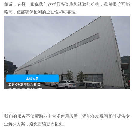
相反，选择一家像我们这样具备资质和经验的机构，虽然报价可能
略高，但能确保检测的全面性和可靠性。
我们的服务不仅帮助业主合规使用房屋，还能在发现问题时提供专
业解决方案，避免后续更大损失。