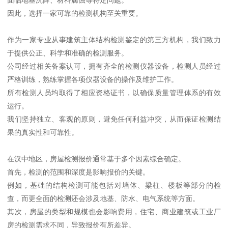
因此，选择一家可靠的检测机构至关重要。
作为一家专业从事建筑主体结构检测鉴定的第三方机构，我们致力
于提供公正、科学和准确的检测服务。
公司经过相关备案认可，拥有齐全的检测仪器设备，检测人员经过
严格训练，熟练掌握各项仪器设备的操作及维护工作。
所有检测人员均取得了相应资格证书，以确保质量管理体系的有效
运行。
我们坚持独立、客观的原则，避免任何利益冲突，从而保证检测结
果的真实性和可靠性。
在汉中地区，房屋检测报价通常基于多个因素综合确定。
首先，检测的范围和深度是影响报价的关键。
例如，基础的结构检测可能包括对墙体、梁柱、楼板等部分的检
查，而更全面的检测还会涉及地基、防水、电气系统等方面。
其次，房屋的类型和规模也会影响费用，住宅、商业建筑或工业厂
房的检测需求不同，导致报价有所差异。