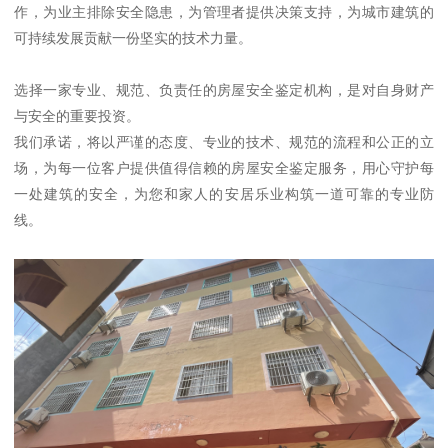
作，为业主排除安全隐患，为管理者提供决策支持，为城市建筑的
可持续发展贡献一份坚实的技术力量。
选择一家专业、规范、负责任的房屋安全鉴定机构，是对自身财产
与安全的重要投资。
我们承诺，将以严谨的态度、专业的技术、规范的流程和公正的立
场，为每一位客户提供值得信赖的房屋安全鉴定服务，用心守护每
一处建筑的安全，为您和家人的安居乐业构筑一道可靠的专业防
线。