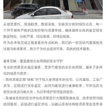
从接受委托、现场勘查、数据采集、实验室分析到报告出具，每一
个环节都有严格的流程控制与质量审核，确保最终出具的鉴定报告
数据翔实、分析严谨、结论客观，经得起检验。
作为在本地完成正规备案的专业机构，我们的一切活动均遵循相关
法规与标准要求，致力于为社会提供可靠、高效的技术服务。
服务范畴：覆盖建筑生命周期的安全守护
专业的房屋安全鉴定服务，贯穿于建筑的全生命周期，服务于多样
化的场景与需求：
- 既有房屋定期“体检”对于投入使用多年的住宅、公共建筑、工业厂
房等，定期进行安全鉴定，如同为建筑进行健康检查，可评估其当
前安全状况与耐久性，为日常维护管理提供指导。
- 装修改造前的安全评估在房屋进行大规模装修改造、改变使用功能
或荷载前，必须进行鉴定评估，以确认原有结构能否承受改造带来