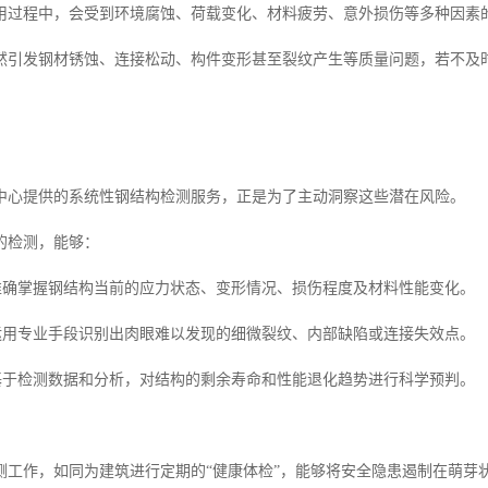
用过程中，会受到环境腐蚀、荷载变化、材料疲劳、意外损伤等多种因素
然引发钢材锈蚀、连接松动、构件变形甚至裂纹产生等质量问题，若不及
中心提供的系统性钢结构检测服务，正是为了主动洞察这些潜在风险。
的检测，能够：
状准确掌握钢结构当前的应力状态、变形情况、损伤程度及材料性能变化。
患运用专业手段识别出肉眼难以发现的细微裂纹、内部缺陷或连接失效点。
势基于检测数据和分析，对结构的剩余寿命和性能退化趋势进行科学预判。
测工作，如同为建筑进行定期的“健康体检”，能够将安全隐患遏制在萌芽