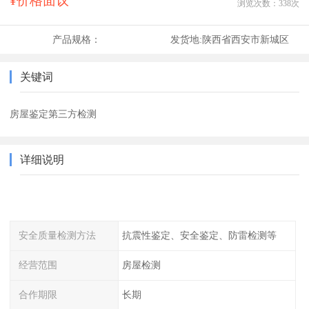
¥价格面议
浏览次数：
338
次
产品规格：
发货地:
陕西省西安市新城区
关键词
房屋鉴定第三方检测
详细说明
安全质量检测方法
抗震性鉴定、安全鉴定、防雷检测等
经营范围
房屋检测
合作期限
长期