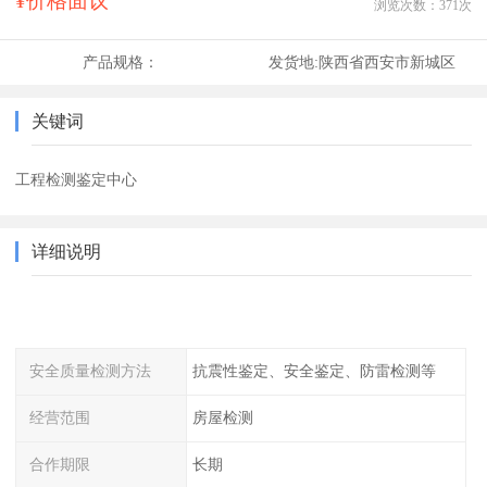
¥价格面议
浏览次数：
371
次
产品规格：
发货地:
陕西省西安市新城区
关键词
工程检测鉴定中心
详细说明
安全质量检测方法
抗震性鉴定、安全鉴定、防雷检测等
经营范围
房屋检测
合作期限
长期