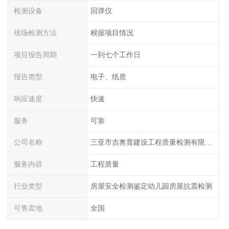
检测设备
回弹仪
现场检测方法
根据项目情况
项目报告周期
一到七个工作日
报告类型
电子、纸质
响应速度
快速
服务
可靠
公司名称
三亚市吉奥普建设工程质量检测有限公司陕西分公司
服务内容
工程质量
行业类型
房屋安全检测鉴定幼儿园房屋抗震检测
可售卖地
全国