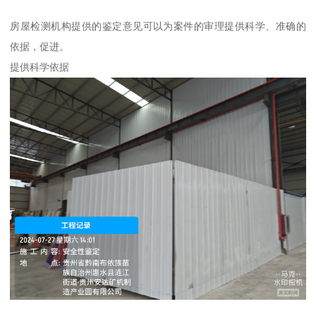
房屋检测机构提供的鉴定意见可以为案件的审理提供科学、准确的
依据，促进。
提供科学依据