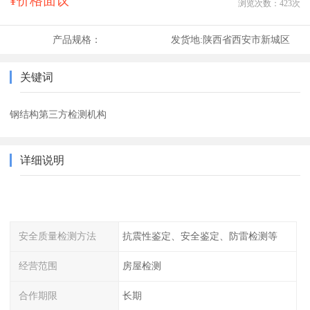
¥价格面议
浏览次数：
423
次
产品规格：
发货地:
陕西省西安市新城区
关键词
钢结构第三方检测机构
详细说明
安全质量检测方法
抗震性鉴定、安全鉴定、防雷检测等
经营范围
房屋检测
合作期限
长期