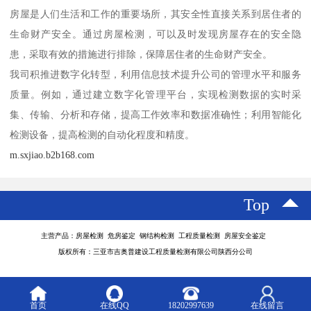
房屋是人们生活和工作的重要场所，其安全性直接关系到居住者的
生命财产安全。通过房屋检测，可以及时发现房屋存在的安全隐
患，采取有效的措施进行排除，保障居住者的生命财产安全。
我司积推进数字化转型，利用信息技术提升公司的管理水平和服务
质量。例如，通过建立数字化管理平台，实现检测数据的实时采
集、传输、分析和存储，提高工作效率和数据准确性；利用智能化
检测设备，提高检测的自动化程度和精度。
m.sxjiao.b2b168.com
Top
主营产品：房屋检测 危房鉴定 钢结构检测 工程质量检测 房屋安全鉴定
版权所有：三亚市吉奥普建设工程质量检测有限公司陕西分公司
首页
在线QQ
18202997639
在线留言