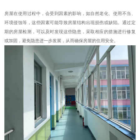
房屋在使用过程中，会受到因素的影响，如自然老化、使用不当、
环境侵蚀等，这些因素可能导致房屋结构出现损伤或缺陷。通过定
期的房屋检测，可以及时发现这些隐患，采取相应的措施进行修复
或加固，避免隐患进一步发展，从而确保房屋的住用安全。