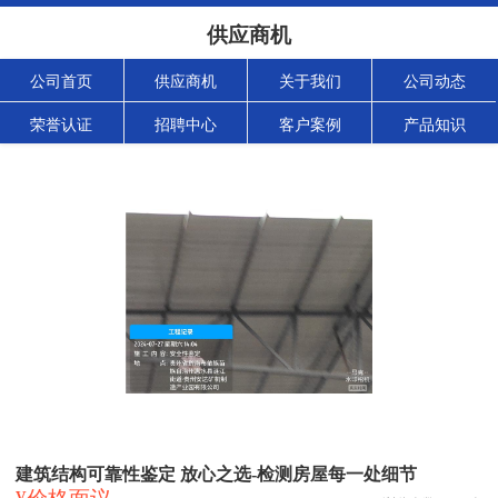
供应商机
公司首页
供应商机
关于我们
公司动态
荣誉认证
招聘中心
客户案例
产品知识
建筑结构可靠性鉴定 放心之选-检测房屋每一处细节