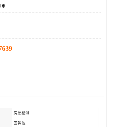
鉴定
7639
房屋检测
回弹仪