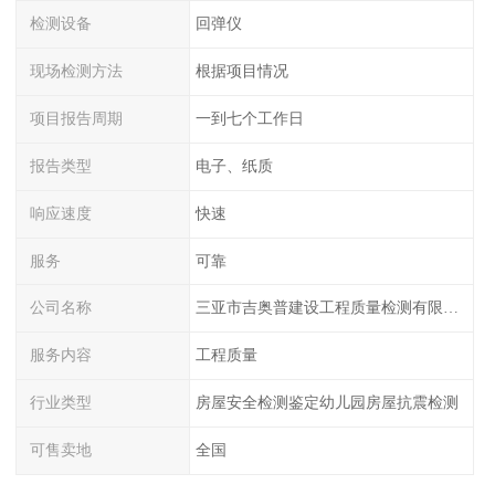
检测设备
回弹仪
现场检测方法
根据项目情况
项目报告周期
一到七个工作日
报告类型
电子、纸质
响应速度
快速
服务
可靠
公司名称
三亚市吉奥普建设工程质量检测有限公司陕西分公司
服务内容
工程质量
行业类型
房屋安全检测鉴定幼儿园房屋抗震检测
可售卖地
全国