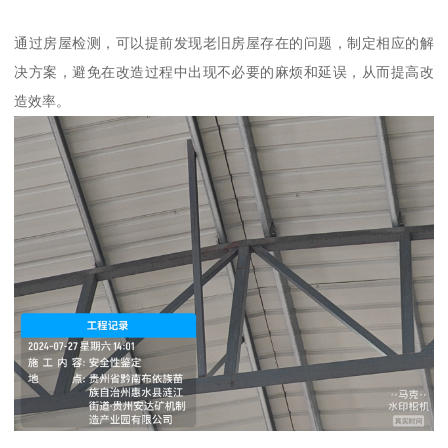
通过房屋检测，可以提前发现老旧房屋存在的问题，制定相应的解
决方案，避免在改造过程中出现不必要的麻烦和延误，从而提高改
造效率。