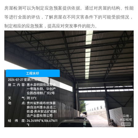
房屋检测可以为制定应急预案提供依据。通过对房屋的结构、性能
等进行全面的评估，了解房屋在不同灾害条件下的可能受损情况，
制定相应的应急预案，提高应对突发事件的能力。