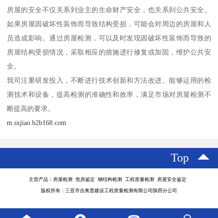
房屋的安全不仅关系到业主的生命财产安全，也关系到公共安全。
如果房屋因破坏性装饰而导致结构受损，可能会对周边的房屋和人
员造成影响。通过房屋检测，可以及时发现因破坏性装饰而导致的
房屋结构受损情况，采取相应的措施进行修复或加固，维护公共安
全。
我司注重研发投入，不断进行技术创新和方法改进。能够运用的检
测技术和设备，提高检测的准确性和效率，满足市场对房屋检测不
断提高的要求。
m.sxjiao.b2b168.com
Top
主营产品：房屋检测 危房鉴定 钢结构检测 工程质量检测 房屋安全鉴定
版权所有：三亚市吉奥普建设工程质量检测有限公司陕西分公司