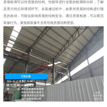
房屋检测可以对房屋的结构、性能等进行全面的检测和分析，了解
其受力特点和薄弱环节。在装修过程中，如果对房屋的结构进行随
意的改动，可能会影响房屋的结构安全。通过房屋检测，可以规范
装修行为，避免因装修不当而导致房屋结构受损。