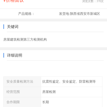
¥价格面议
浏览次数：
370
次
产品规格：
发货地:
陕西省西安市新城区
关键词
房屋建筑检测第三方检测机构
详细说明
安全质量检测方法
抗震性鉴定、安全鉴定、防雷检测等
经营范围
房屋检测
合作期限
长期