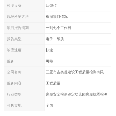
检测设备
回弹仪
现场检测方法
根据项目情况
项目报告周期
一到七个工作日
报告类型
电子、纸质
响应速度
快速
服务
可靠
公司名称
三亚市吉奥普建设工程质量检测有限公司陕西分公司
服务内容
工程质量
行业类型
房屋安全检测鉴定幼儿园房屋抗震检测
可售卖地
全国