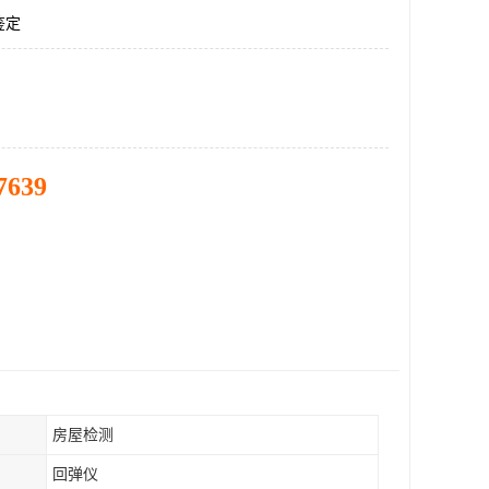
鉴定
7639
房屋检测
回弹仪