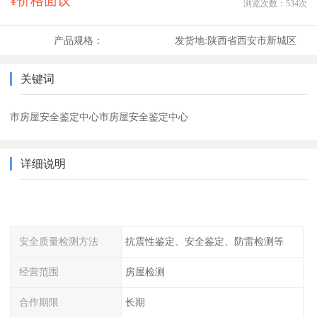
¥价格面议
浏览次数：
534
次
产品规格：
发货地:
陕西省西安市新城区
关键词
市房屋安全鉴定中心市房屋安全鉴定中心
详细说明
安全质量检测方法
抗震性鉴定、安全鉴定、防雷检测等
经营范围
房屋检测
合作期限
长期