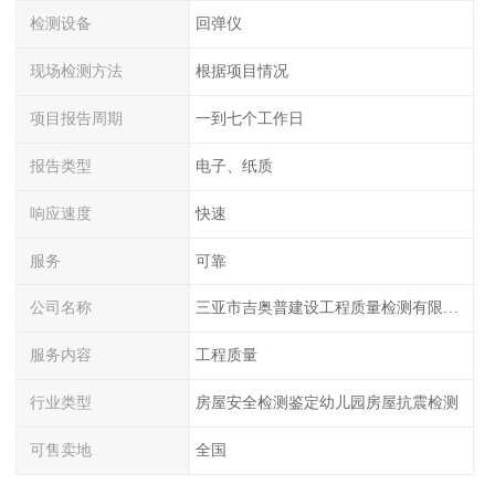
检测设备
回弹仪
现场检测方法
根据项目情况
项目报告周期
一到七个工作日
报告类型
电子、纸质
响应速度
快速
服务
可靠
公司名称
三亚市吉奥普建设工程质量检测有限公司陕西分公司
服务内容
工程质量
行业类型
房屋安全检测鉴定幼儿园房屋抗震检测
可售卖地
全国