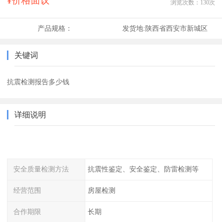
¥价格面议
浏览次数：
130
次
产品规格：
发货地:
陕西省西安市新城区
关键词
抗震检测报告多少钱
详细说明
安全质量检测方法
抗震性鉴定、安全鉴定、防雷检测等
经营范围
房屋检测
合作期限
长期