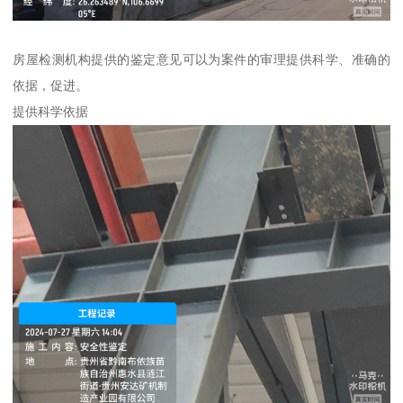
房屋检测机构提供的鉴定意见可以为案件的审理提供科学、准确的
依据，促进。
提供科学依据