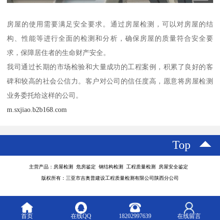
房屋的使用需要满足安全要求。通过房屋检测，可以对房屋的结
构、性能等进行全面的检测和分析，确保房屋的质量符合安全要
求，保障居住者的生命财产安全。
我司通过长期的市场检验和大量成功的工程案例，积累了良好的客
碑和较高的社会公信力。客户对公司的信任度高，愿意将房屋检测
业务委托给这样的公司。
m.sxjiao.b2b168.com
Top
主营产品：房屋检测 危房鉴定 钢结构检测 工程质量检测 房屋安全鉴定
版权所有：三亚市吉奥普建设工程质量检测有限公司陕西分公司
首页
在线QQ
18202997639
在线留言