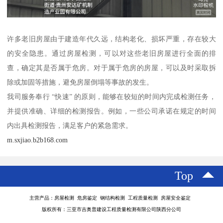
许多老旧房屋由于建造年代久远，结构老化、损坏严重，存在较大
的安全隐患。通过房屋检测，可以对这些老旧房屋进行全面的排
查，确定其是否属于危房。对于属于危房的房屋，可以及时采取拆
除或加固等措施，避免房屋倒塌等事故的发生。
我司服务奉行 “快速” 的原则，能够在较短的时间内完成检测任务，
并提供准确、详细的检测报告。例如，一些公司承诺在规定的时间
内出具检测报告，满足客户的紧急需求。
m.sxjiao.b2b168.com
Top
主营产品：房屋检测 危房鉴定 钢结构检测 工程质量检测 房屋安全鉴定
版权所有：三亚市吉奥普建设工程质量检测有限公司陕西分公司