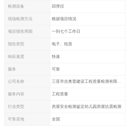
检测设备
回弹仪
现场检测方法
根据项目情况
项目报告周期
一到七个工作日
报告类型
电子、纸质
响应速度
快速
服务
可靠
公司名称
三亚市吉奥普建设工程质量检测有限公司陕西分公司
服务内容
工程质量
行业类型
房屋安全检测鉴定幼儿园房屋抗震检测
可售卖地
全国