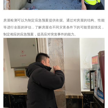
房屋检测可以为制定应急预案提供依据。通过对房屋的结构、性能
等进行全面的评估，了解房屋在不同灾害条件下的可能受损情况，
制定相应的应急预案，提高应对突发事件的能力。