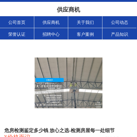
供应商机
公司首页
供应商机
关于我们
公司动态
荣誉认证
招聘中心
客户案例
产品知识
危房检测鉴定多少钱 放心之选-检测房屋每一处细节