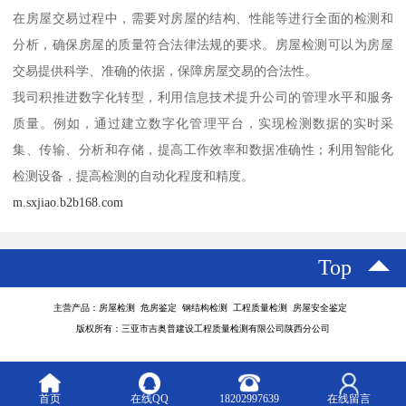
在房屋交易过程中，需要对房屋的结构、性能等进行全面的检测和
分析，确保房屋的质量符合法律法规的要求。房屋检测可以为房屋
交易提供科学、准确的依据，保障房屋交易的合法性。
我司积推进数字化转型，利用信息技术提升公司的管理水平和服务
质量。例如，通过建立数字化管理平台，实现检测数据的实时采
集、传输、分析和存储，提高工作效率和数据准确性；利用智能化
检测设备，提高检测的自动化程度和精度。
m.sxjiao.b2b168.com
Top
主营产品：房屋检测 危房鉴定 钢结构检测 工程质量检测 房屋安全鉴定
版权所有：三亚市吉奥普建设工程质量检测有限公司陕西分公司
首页
在线QQ
18202997639
在线留言