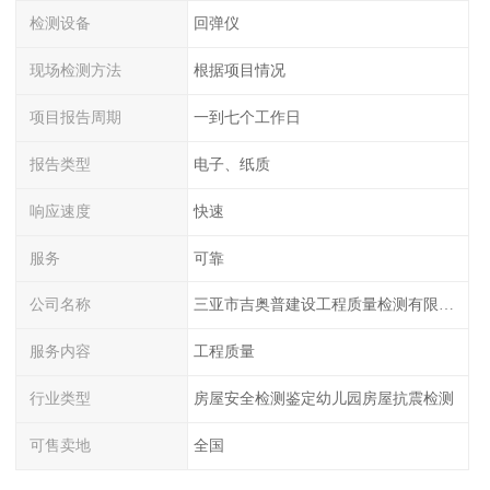
检测设备
回弹仪
现场检测方法
根据项目情况
项目报告周期
一到七个工作日
报告类型
电子、纸质
响应速度
快速
服务
可靠
公司名称
三亚市吉奥普建设工程质量检测有限公司陕西分公司
服务内容
工程质量
行业类型
房屋安全检测鉴定幼儿园房屋抗震检测
可售卖地
全国