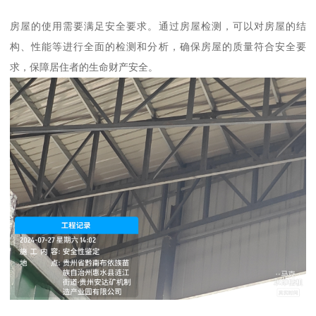
房屋的使用需要满足安全要求。通过房屋检测，可以对房屋的结
构、性能等进行全面的检测和分析，确保房屋的质量符合安全要
求，保障居住者的生命财产安全。